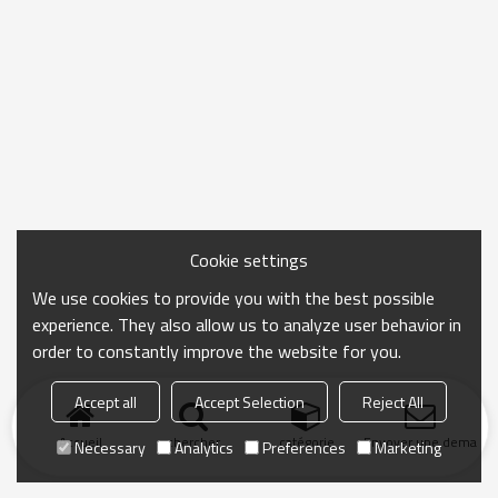
Cookie settings
We use cookies to provide you with the best possible
experience. They also allow us to analyze user behavior in
order to constantly improve the website for you.
Accept all
Accept Selection
Reject All
Accueil
chercher
catégorie
Envoyer une demand
Necessary
Analytics
Preferences
Marketing