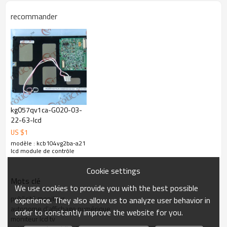
recommander
kg057qv1ca-G020-03-
22-63-lcd
US $
1
modèle : kcb104vg2ba-a21
lcd module de contrôle
Cookie settings
Mots clé
We use cookies to provide you with the best possible
publicité moniteur
experience. They also allow us to analyze user behavior in
autonome d'affichage numérique
order to constantly improve the website for you.
moniteur lcd tv