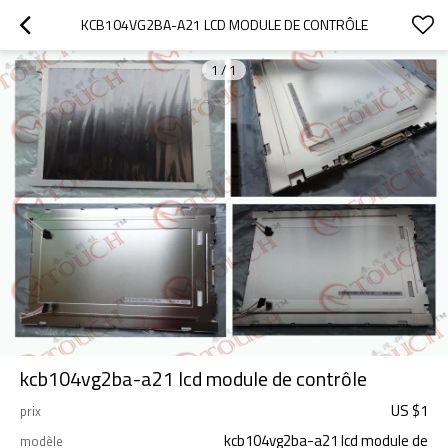
KCB104VG2BA-A21 LCD MODULE DE CONTRÔLE
1
/
1
kcb104vg2ba-a21 lcd module de contrôle
US $
1
prix
kcb104vg2ba-a21 lcd module de
modèle