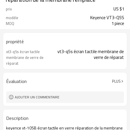
US $
1
prix
Keyence VT3-Q5S
modèle
1 piece
MOQ
propriété
vt3-q5s écran tactile membrane de
vt3-q5s écran tactile
verre de réparat
membrane de verre de
réparat
Évaluation
PLUS
AJOUTER UN COMMENTAIRE
Description
keyence vt-10SB écran tactile en verre réparation de la membrane