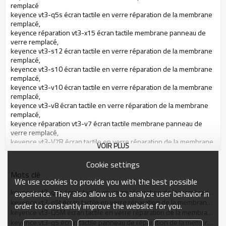
remplacé
keyence vt3-q5s écran tactile en verre réparation de la membrane
remplacé,
keyence réparation vt3-x15 écran tactile membrane panneau de
verre remplacé,
keyence vt3-s12 écran tactile en verre réparation de la membrane
remplacé,
keyence vt3-s10 écran tactile en verre réparation de la membrane
remplacé,
keyence vt3-v10 écran tactile en verre réparation de la membrane
remplacé,
keyence vt3-v8 écran tactile en verre réparation de la membrane
remplacé,
keyence réparation vt3-v7 écran tactile membrane panneau de
verre remplacé,
keyence vt3-V7R écran tactile en verre réparation de la membrane
VOIR PLUS
remplacé,
keyence vt3-q5t écran tactile en verre réparation de la membrane
Cookie settings
remplacé,
Mots clé
keyence vt3-q5s écran tactile en verre réparation de la membrane
We use cookies to provide you with the best possible
remplacé,
keyence vt3-q5s écran tactile en verre réparation de la membrane remplacé
experience. They also allow us to analyze user behavior in
keyence vt3-Q5M écran tactile en verre réparation de la membrane
keyence vt3-q5t écran tactile en verre réparation de la membrane remplacé
order to constantly improve the website for you.
remplacé,
keyence vt3-Q5M écran tactile en verre réparation de la membrane remplacé
keyence réparation vt3-vd1 écran tactile membrane panneau de
keyence vt3-q5 écran tactile panneau de réparation de la membrane de verre remplacé
verre remplacé,