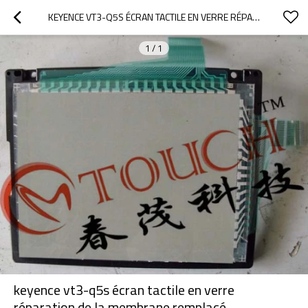
KEYENCE VT3-Q5S ÉCRAN TACTILE EN VERRE RÉPARATION DE LA MEMBRANE REMPLACÉ
1
/
1
keyence vt3-q5s écran tactile en verre
réparation de la membrane remplacé