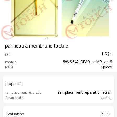
panneau à membrane tactile
US $
1
prix
6AV6 642-OEA01-a MP177-6
modèle
1 piece
MOQ
propriété
remplacement réparation écran
remplacement réparation
tactile
écran tactile
Évaluation
PLUS