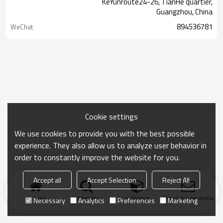
KeYunroute24-26, TianHe quartier,
Guangzhou, China
894536781
WeChat
Cookie settings
We use cookies to provide you with the best possible
experience. They also allow us to analyze user behavior in
order to constantly improve the website for you.
Accept all
Accept Selection
Reject All
Accueil
chercher
catégorie
Envoyer une demand
Necessary
Analytics
Preferences
Marketing